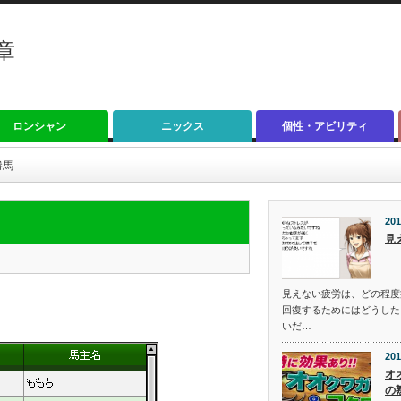
章
ロンシャン
ニックス
個性・アビリティ
勝馬
201
見
見えない疲労は、どの程度
回復するためにはどうした
いだ…
201
オ
の