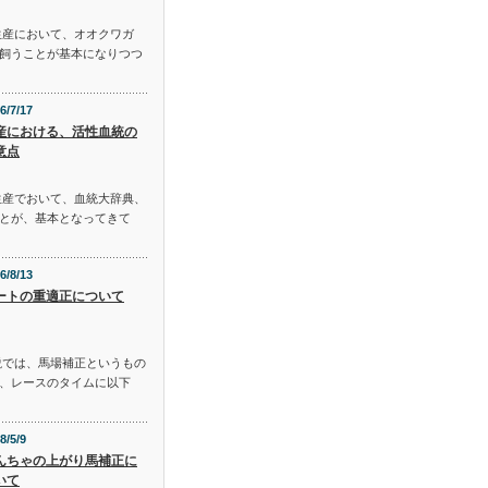
生産において、オオクワガ
飼うことが基本になりつつ
6/7/17
産における、活性血統の
意点
生産でおいて、血統大辞典、
とが、基本となってきて
6/8/13
ートの重適正について
説では、馬場補正というもの
、レースのタイムに以下
8/5/9
んちゃの上がり馬補正に
いて