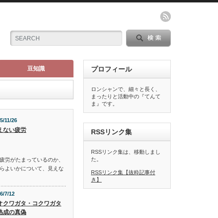
豆知識
プロフィール
ロンシャンで、細々と長く、
まったりと活動中の『てんて
ま』です。
5/11/26
えない疲労
RSSリンク集
RSSリンク集は、移動しまし
た。
疲労がたまっているのか、
らよいかについて、見えな
RSSリンク集【抜粋記事付
き】
6/7/12
オクワガタ・コクワガタ
熟成の真偽