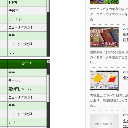
オオクワガタの都市伝説 
タ・コクワガタのペットを
あ…
201
生
注
活性血統における注意点 
ガイドブックを使用するこ
い…
201
ダ
馬場適正について 競馬伝
があり、馬場状態によって
の…
201
や
つ