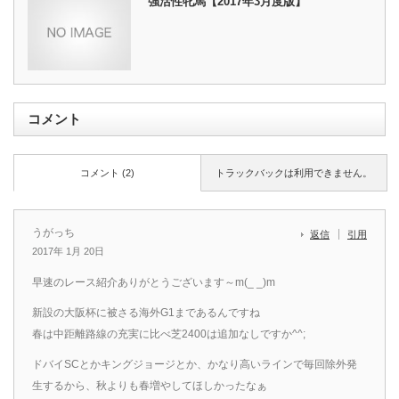
強活性牝馬【2017年3月度版】
コメント
コメント (2)
トラックバックは利用できません。
うがっち
返信
引用
2017年 1月 20日
早速のレース紹介ありがとうございます～m(_ _)m
新設の大阪杯に被さる海外G1まであるんですね
春は中距離路線の充実に比べ芝2400は追加なしですか^^;
ドバイSCとかキングジョージとか、かなり高いラインで毎回除外発
生するから、秋よりも春増やしてほしかったなぁ