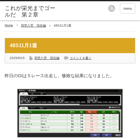
これが栄光までゴー
menu
ルだ 第２章
Home
四苦八苦 現在編
48S11月1週
48S11月1週
2025/9/15
四苦八苦 現在編
コメントを書く
昨日のGⅠは５レース出走し、惨敗な結果になりました。