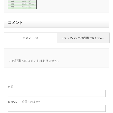
コメント
コメント (0)
トラックバックは利用できません。
この記事へのコメントはありません。
名前
E-MAIL
- 公開されません -