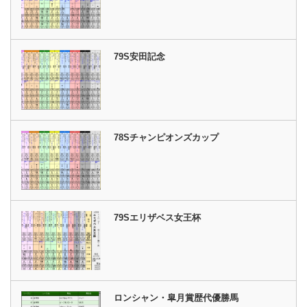
79S安田記念
78Sチャンピオンズカップ
79Sエリザベス女王杯
ロンシャン・皐月賞歴代優勝馬