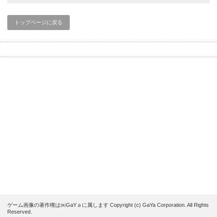
トップページに戻る
ゲーム画像の著作権は㈱GaYａに属します Copyright (c) GaYa Corporation. All Rights
Reserved.