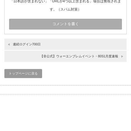
「日本語が含まれない」「URLが4つ以上含まれる」場合は無視されま
す。（スパム対策）
連続ログイン700日
【非公式】ウォーエンブレムイベント・80S1月度速報
トップページに戻る