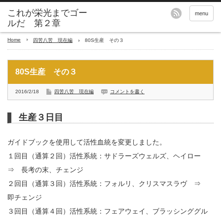
これが栄光までゴー
menu
ルだ 第２章
Home
四苦八苦 現在編
80S生産 その３
80S生産 その３
2016/2/18
四苦八苦 現在編
コメントを書く
生産３日目
ガイドブックを使用して活性血統を変更しました。
１回目（通算２回）活性系統：サドラーズウェルズ、ヘイロー
⇒ 長考の末、チェンジ
２回目（通算３回）活性系統：フォルリ、クリスマスラヴ ⇒
即チェンジ
３回目（通算４回）活性系統：フェアウェイ、ブラッシンググル