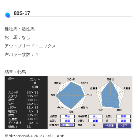
80S-17
種牡馬：活性馬
牝 馬：なし
アウトブリード・ニックス
左パラ一致数：４
結果：牝馬
早熟なので枠があれば残します。