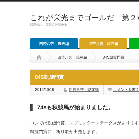
これが栄光までゴールだ 第２
競馬伝説、四苦八苦闘争史
四苦八苦 過去編
四苦八苦 現在編
四苦八苦 現在編
84S凱旋門賞
84S凱旋門賞
2016/10/19
四苦八苦 現在編
コメントを書
74sも秋競馬が始まりました。
ロンでは凱旋門賞、スプリンターステークスがあります
凱旋門賞に、祈り歌が出走します。