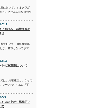
生産において、オオクワガ
飼うことが基本になりつつ
6/7/17
産における、活性血統の
意点
生産でおいて、血統大辞典、
とが、基本となってきて
6/8/13
ートの重適正について
説では、馬場補正というもの
、レースのタイムに以下
8/5/9
んちゃの上がり馬補正に
いて