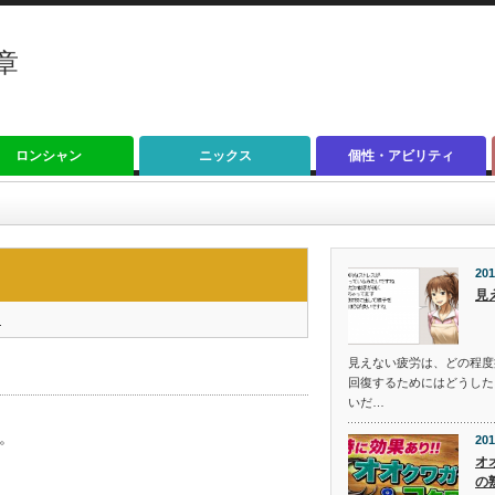
章
ロンシャン
ニックス
個性・アビリティ
201
見
く
見えない疲労は、どの程度
回復するためにはどうした
いだ…
。
201
オ
の