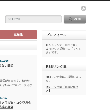
豆知識
プロフィール
ロンシャンで、細々と長く、
まったりと活動中の『てんて
ま』です。
5/11/26
えない疲労
RSSリンク集
RSSリンク集は、移動しまし
た。
疲労がたまっているのか、
らよいかについて、見えな
RSSリンク集【抜粋記事付
き】
6/7/12
オクワガタ・コクワガタ
熟成の真偽