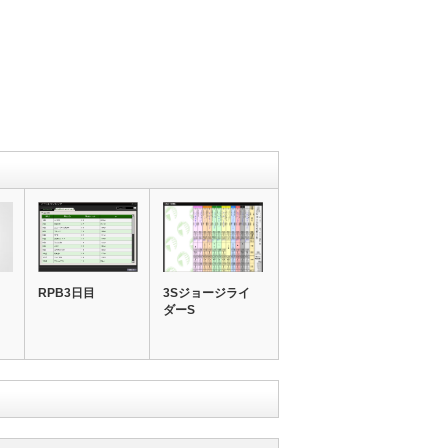
RPB3日目
3Sジョージライ
ダーS