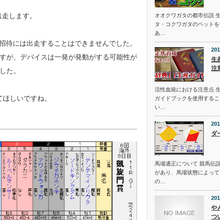
出走します。
オオクワガタの都市伝説 
タ・コクワガタのペットを
あ…
C招待には出走することはできませんでした。
201
すが、デバイスは一発が発動がする可能性が
生
注
した。
活性血統における注意点 
てほしいですね。
ガイドブックを使用するこ
い…
201
ダ
馬場適正について 競馬伝
があり、馬場状態によって
の…
201
や
つ