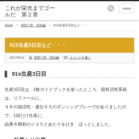
これが栄光までゴー
menu
ルだ 第２章
Home
四苦八苦 現在編
91S生産3日目など・・・
91S生産3日目など・・・
2017/9/12
四苦八苦 現在編
コメントを書く
91s生産3日目
生産3日目は、2枚ガイドブックを使ったところ、固有活性系統
は、リファールに。
ＳＲの強活性・遺伝ＳＳのダンシングブレーヴがありましたの
で、1頭だけ生産に。
結果今期初の☆３５とあたりをひき、ほっとしました。