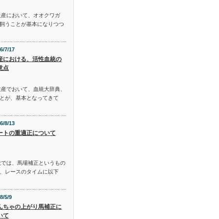
生産において、オオクワガ
飼うことが基本になりつつ
6/7/17
産における、活性血統の
意点
生産でおいて、血統大辞典、
とが、基本となってきて
6/8/13
ートの重適正について
説では、馬場補正というもの
、レースのタイムに以下
8/5/9
んちゃの上がり馬補正に
いて