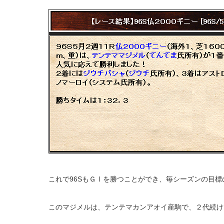
これで96SもＧⅠを勝つことができ、毎シーズンの目
このマジメルは、テンテマカンアオイ産駒で、２代続け