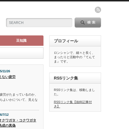
豆知識
プロフィール
ロンシャンで、細々と長く、
まったりと活動中の『てんて
ま』です。
5/11/26
えない疲労
RSSリンク集
RSSリンク集は、移動しまし
た。
疲労がたまっているのか、
らよいかについて、見えな
RSSリンク集【抜粋記事付
き】
6/7/12
オクワガタ・コクワガタ
熟成の真偽