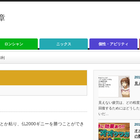
章
ロンシャン
ニックス
個性・アビリティ
勝利
201
見
見えない疲労は、どの程度
回復するためにはどうした
いだ…
か粘り、仏2000ギニーを勝つことができ
201
オ
の