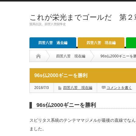
これが栄光までゴールだ 第２
競馬伝説、四苦八苦闘争史
四苦八苦 過去編
四苦八苦 現在編
四苦八苦 現在編
96s仏2000ギニーを
96s仏2000ギニーを勝利
2018/7/3
四苦八苦 現在編
コメントを書く
96s仏2000ギニーを勝利
スピリタス系統のテンテママジメルが最後の直線でなんと
ました。