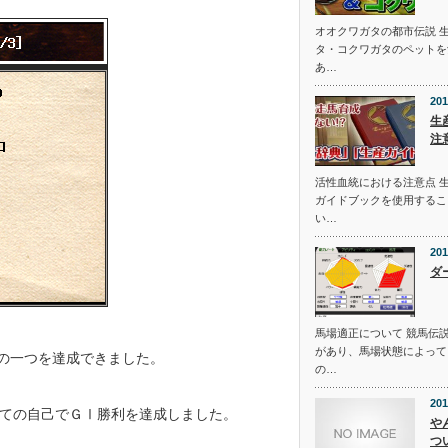
オオクワガタの都市伝説 
タ・コクワガタのペットを
あ…
201
生
注
活性血統における注意点 
ガイドブックを使用するこ
い…
201
ダ
馬場適正について 競馬伝
があり、馬場状態によって
標の一つを達成できました。
の…
201
ての自己でＧⅠ勝利を達成しました。
や
つ