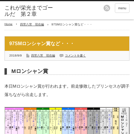
これが栄光までゴー
menu
ルだ 第２章
Home
四苦八苦 現在編
97SMロンシャン賞など・・・
97SMロンシャン賞など・・・
2018/9/9
四苦八苦 現在編
コメントを書く
Mロンシャン賞
本日Mロンシャン賞が行われます。前走惨敗したプリンセスが調子
落ちながら出走します。