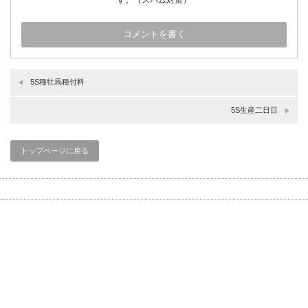
5S種牡馬種付料
5S生産二日目
トップページに戻る