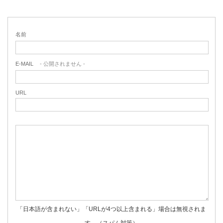
名前
E-MAIL
- 公開されません -
URL
「日本語が含まれない」「URLが4つ以上含まれる」場合は無視されま
す。（スパム対策）