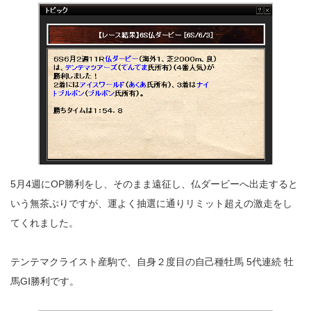
5月4週にOP勝利をし、そのまま遠征し、仏ダービーへ出走すると
いう無茶ぶりですが、運よく抽選に通りリミット超えの激走をし
てくれました。
テンテマクライスト産駒で、自身２度目の自己種牡馬 5代連続 牡
馬GⅠ勝利です。