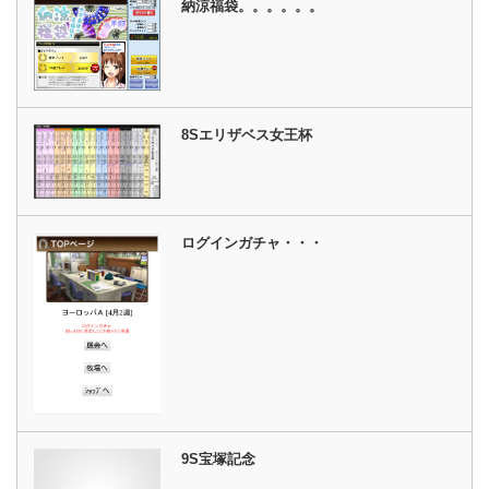
納涼福袋。。。。。。
8Sエリザベス女王杯
ログインガチャ・・・
9S宝塚記念