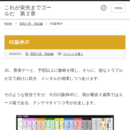
これが栄光までゴー
menu
ルだ 第２章
Home
四苦八苦 現在編
9S阪神JF
9S阪神JF
2020/3/1
四苦八苦 現在編
コメントを書く
JC、香港デーと、予想以上に惨敗を喫し、さらに、急なトラブル
が立て続けに続き、メンタルが崩壊しつつあります。
そのような状況ですが、今日の阪神JFに、我が厩舎２歳馬ではエ
ース級である、テンテマオドリコ号が出走します。