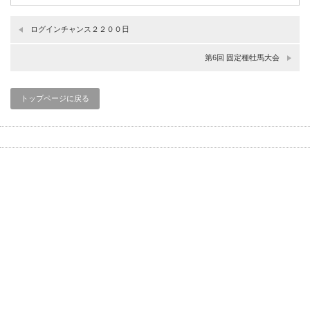
ログインチャンス２２００日
第6回 固定種牡馬大会
トップページに戻る