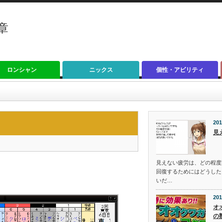
章
ロンシャン
ニックス
個性・アビリティ
201
見
見えない疲労は、どの程度
回復するためにはどうした
いだ…
201
オ
の