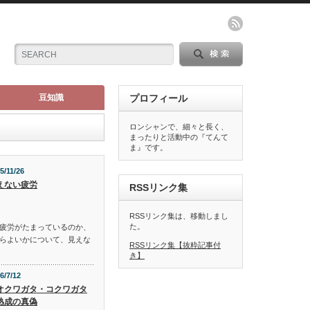
豆知識
プロフィール
ロンシャンで、細々と長く、
まったりと活動中の『てんて
ま』です。
5/11/26
えない疲労
RSSリンク集
RSSリンク集は、移動しまし
た。
疲労がたまっているのか、
らよいかについて、見えな
RSSリンク集【抜粋記事付
き】
6/7/12
オクワガタ・コクワガタ
熟成の真偽