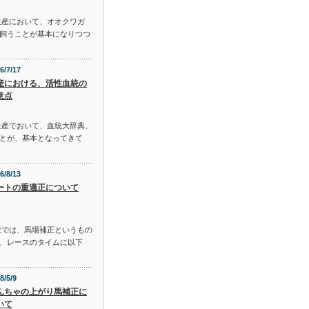
生産において、オオクワガ
飼うことが基本になりつつ
6/7/17
産における、活性血統の
意点
生産でおいて、血統大辞典、
とが、基本となってきて
6/8/13
ートの重適正について
説では、馬場補正というもの
、レースのタイムに以下
8/5/9
んちゃの上がり馬補正に
いて