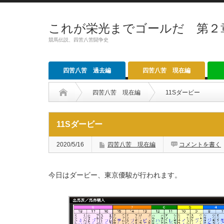
これが栄光までゴールだ 第２
競馬伝説、四苦八苦闘争史
四苦八苦 過去編
四苦八苦 現在編
四苦八苦 現在編
11Sダービー
11Sダービー
2020/5/16
四苦八苦 現在編
コメントを書く
今日はダービー、東京優駿が行われます。