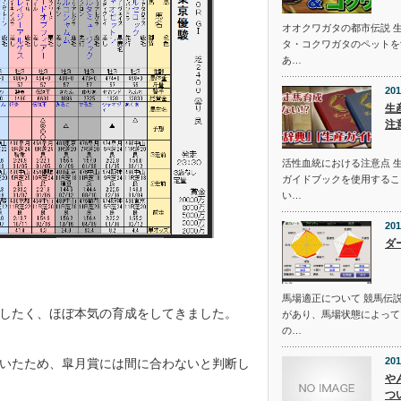
オオクワガタの都市伝説 
タ・コクワガタのペットを
あ…
201
生
注
活性血統における注意点 
ガイドブックを使用するこ
い…
201
ダ
馬場適正について 競馬伝
したく、ほぼ本気の育成をしてきました。
があり、馬場状態によって
の…
201
いたため、皐月賞には間に合わないと判断し
や
つ