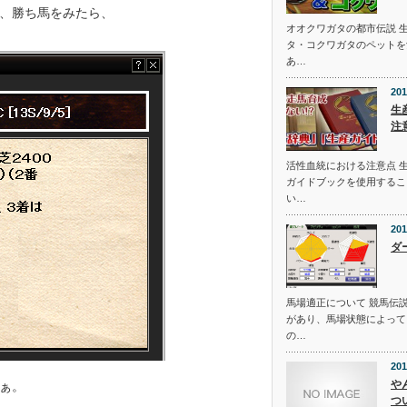
、勝ち馬をみたら、
オオクワガタの都市伝説 
タ・コクワガタのペットを
あ…
201
生
注
活性血統における注意点 
ガイドブックを使用するこ
い…
201
ダ
馬場適正について 競馬伝
があり、馬場状態によって
の…
201
や
ぁ。
つ