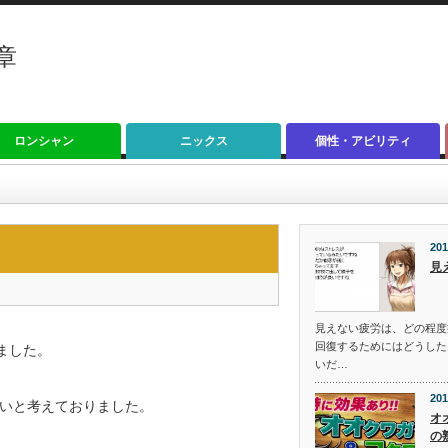
章
ロンシャン
ニックス
個性・アビリティ
201
見
見えない疲労は、どの程度
回復するためにはどうした
ました。
いだ…
201
いと考えておりました。
オ
の