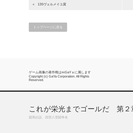
13Sヴェルメイユ賞
トップページに戻る
ゲーム画像の著作権は㈱GaYａに属します
Copyright (c) GaYa Corporation. All Rights
Reserved.
これが栄光までゴールだ 第２
競馬伝説、四苦八苦闘争史