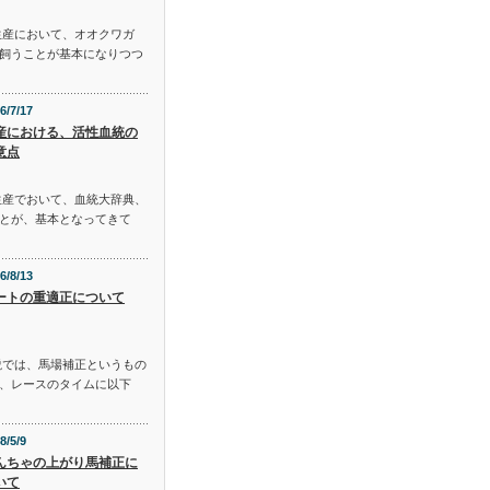
生産において、オオクワガ
飼うことが基本になりつつ
6/7/17
産における、活性血統の
意点
生産でおいて、血統大辞典、
とが、基本となってきて
6/8/13
ートの重適正について
説では、馬場補正というもの
、レースのタイムに以下
8/5/9
んちゃの上がり馬補正に
いて