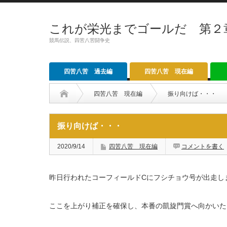
これが栄光までゴールだ 第２
競馬伝説、四苦八苦闘争史
四苦八苦 過去編
四苦八苦 現在編
四苦八苦 現在編
振り向けば・・・
振り向けば・・・
2020/9/14
四苦八苦 現在編
コメントを書く
昨日行われたコーフィールドCにフシチョウ号が出走し
ここを上がり補正を確保し、本番の凱旋門賞へ向かいた