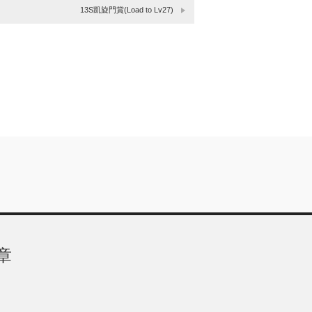
13S凱旋門賞(Load to Lv27)
章