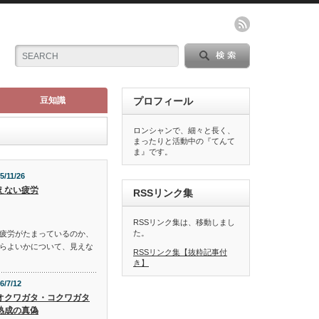
豆知識
プロフィール
ロンシャンで、細々と長く、
まったりと活動中の『てんて
ま』です。
5/11/26
えない疲労
RSSリンク集
RSSリンク集は、移動しまし
た。
疲労がたまっているのか、
らよいかについて、見えな
RSSリンク集【抜粋記事付
き】
6/7/12
オクワガタ・コクワガタ
熟成の真偽