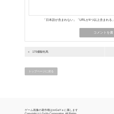
「日本語が含まれない」「URLが4つ以上含まれる
17S優駿牝馬
トップページに戻る
ゲーム画像の著作権は㈱GaYａに属します
Copyright (c) GaYa Corporation. All Rights