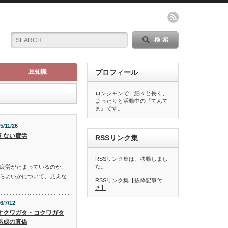
豆知識
プロフィール
ロンシャンで、細々と長く、
まったりと活動中の『てんて
ま』です。
5/11/26
えない疲労
RSSリンク集
RSSリンク集は、移動しまし
た。
疲労がたまっているのか、
らよいかについて、見えな
RSSリンク集【抜粋記事付
き】
6/7/12
オクワガタ・コクワガタ
熟成の真偽