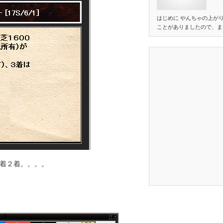
はじめに やんちゃの上が
ことがありましたので、ま
着２着。。。。