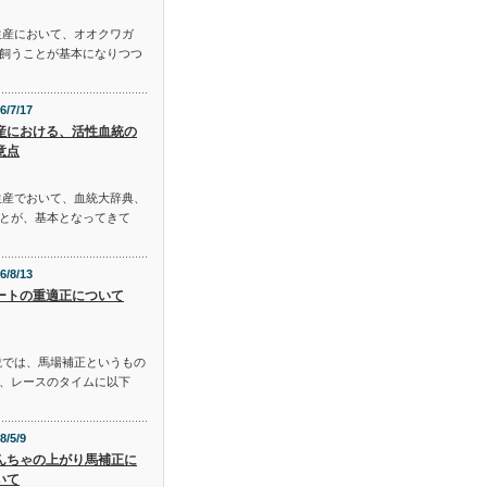
生産において、オオクワガ
飼うことが基本になりつつ
6/7/17
産における、活性血統の
意点
生産でおいて、血統大辞典、
とが、基本となってきて
6/8/13
ートの重適正について
説では、馬場補正というもの
、レースのタイムに以下
8/5/9
んちゃの上がり馬補正に
いて