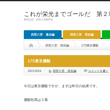
これが栄光までゴールだ 第２
競馬伝説、四苦八苦闘争史
四苦八苦 過去編
四苦八苦 現在編
四苦八苦 現在編
17S東京優駿
17S東京優駿
2021/3/24
四苦八苦 現在編
コメントを書く
今日は東京優駿ですが、まずは昨日の結果です。
優駿牝馬は２着