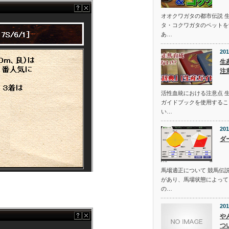
オオクワガタの都市伝説 
タ・コクワガタのペットを
あ…
201
生
注
活性血統における注意点 
ガイドブックを使用するこ
い…
201
ダ
馬場適正について 競馬伝
があり、馬場状態によって
の…
201
や
つ