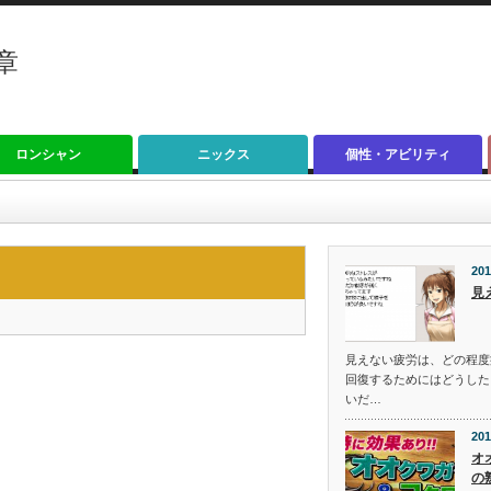
章
ロンシャン
ニックス
個性・アビリティ
201
見
見えない疲労は、どの程度
回復するためにはどうした
いだ…
201
オ
の