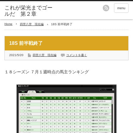
これが栄光までゴー
menu
ルだ 第２章
Home
四苦八苦 現在編
18S 前半戦終了
18S 前半戦終了
2021/5/20
四苦八苦 現在編
コメントを書く
１８シーズン ７月１週時点の馬主ランキング