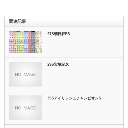
関連記事
97S朝日杯FS
29S宝塚記念
39SアイリッシュチャンピオンS