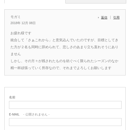
モガミ
返信
引用
2018年 12月 08日
お疲れ様です
統合して「さぁこれから」と意気込んでいたのですが、目標としてき
た方が２名も同時に辞められて、悲しさのあまり立ち直れそうにあり
ません
しかし、その方々が残されたものを紡ぐべく限られたシーズンのなか
精一杯頑張っていく所存なので、それまでよろしくお願いします
名前
E-MAIL
- 公開されません -