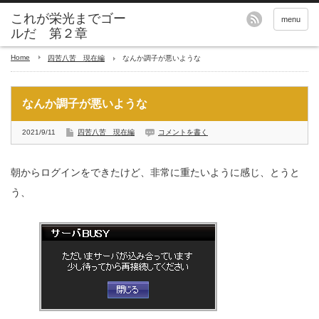
これが栄光までゴー
menu
ルだ 第２章
Home
四苦八苦 現在編
なんか調子が悪いような
なんか調子が悪いような
2021/9/11
四苦八苦 現在編
コメントを書く
朝からログインをできたけど、非常に重たいように感じ、とうと
う、