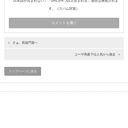
「日本語が含まれない」「URLが4つ以上含まれる」場合は無視されま
す。（スパム対策）
さぁ、凱旋門賞へ
ユーザ馬最下位人気から激走
トップページに戻る