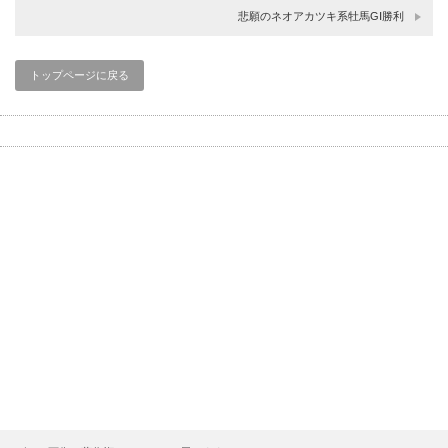
悲願のネオアカツキ系牡馬GⅠ勝利
トップページに戻る