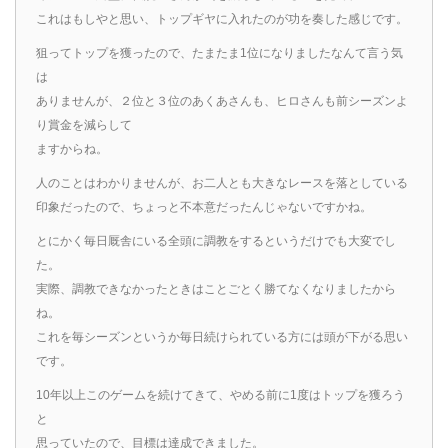
これはもしやと思い、トップギヤに入れたのが功を奏した感じです。
狙ってトップを獲ったので、たまたま1位になりましたなんて言う気
は
ありませんが、２位と３位のあくあさんも、ヒロさんも前シーズンよ
り賞金を減らして
ますからね。
人のことはわかりませんが、お二人とも大きなレースを落としている
印象だったので、ちょっと不本意だったんじゃないですかね。
とにかく毎日厩舎にいる全頭に調教をするというだけでも大変でし
た。
実際、調教できなかったときはことごとく勝てなくなりましたから
ね。
これを毎シーズンというか毎日続けられている方には頭が下がる思い
です。
10年以上このゲームを続けてきて、やめる前に1度はトップを獲ろう
と
思っていたので、目標は達成できました。