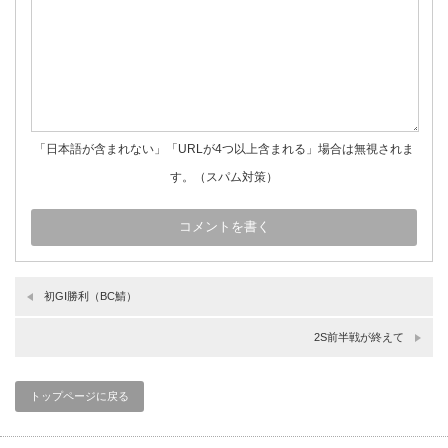
「日本語が含まれない」「URLが4つ以上含まれる」場合は無視されま
す。（スパム対策）
初GⅠ勝利（BC鯖）
2S前半戦が終えて
トップページに戻る