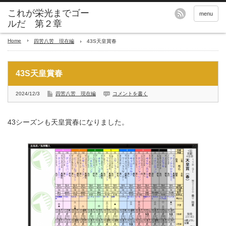
これが栄光までゴー
menu
ルだ 第２章
Home
四苦八苦 現在編
43S天皇賞春
43S天皇賞春
2024/12/3
四苦八苦 現在編
コメントを書く
43シーズンも天皇賞春になりました。