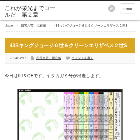
これが栄光までゴー
menu
ルだ 第２章
Home
四苦八苦 現在編
43Sキングジョージ６世＆クリーンエリザベス２世S
43Sキングジョージ６世＆クリーンエリザベス２世S
2024/12/15
四苦八苦 現在編
コメントを書く
今日はKJ＆QEです。ヤタカガミ号が出走します。