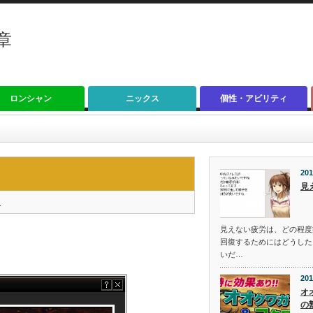
章
ロンシャン
ニックス
個性・アビリティ
201
見
く
見えない疲労は、どの程度
回復するためにはどうした
いだ…
201
オ
の