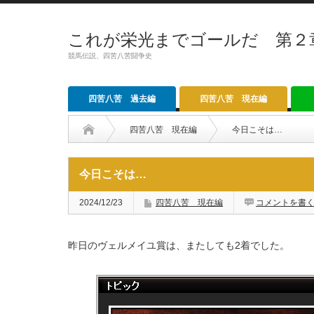
これが栄光までゴールだ 第２
競馬伝説、四苦八苦闘争史
四苦八苦 過去編
四苦八苦 現在編
四苦八苦 現在編
今日こそは…
今日こそは…
2024/12/23
四苦八苦 現在編
コメントを書
昨日のヴェルメイユ賞は、またしても2着でした。