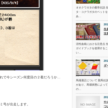
オオクワガタの都市伝説 
タ・コクワガタのペットを
あ…
201
生
注
活性血統における注意点 
ガイドブックを使用するこ
い…
201
ダ
れで今シーズン何度目の２着だろうか…
馬場適正について 競馬伝
があり、馬場状態によって
の…
201
や
ミ号が出走します。
つ