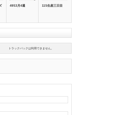
ズ
49S3月4週
11S生産三日目
トラックバックは利用できません。