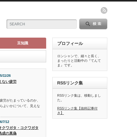
豆知識
プロフィール
ロンシャンで、細々と長く、
まったりと活動中の『てんて
ま』です。
5/11/26
えない疲労
RSSリンク集
RSSリンク集は、移動しまし
た。
疲労がたまっているのか、
らよいかについて、見えな
RSSリンク集【抜粋記事付
き】
6/7/12
オクワガタ・コクワガタ
熟成の真偽