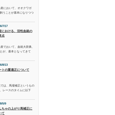
生産において、オオクワガ
飼うことが基本になりつつ
6/7/17
産における、活性血統の
意点
生産でおいて、血統大辞典、
とが、基本となってきて
6/8/13
ートの重適正について
説では、馬場補正というもの
、レースのタイムに以下
8/5/9
んちゃの上がり馬補正に
いて