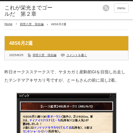
これが栄光までゴー
menu
ルだ 第２章
Home
四苦八苦 現在編
48S6月2週
48S6月2週
2025/8/25
四苦八苦 現在編
コメントを書く
昨日オークスステークスで、ヤタカガミ産駒初GⅠを目指し出走し
たテンテマアキサカリ号ですが、とーもさんの前に屈し2着。