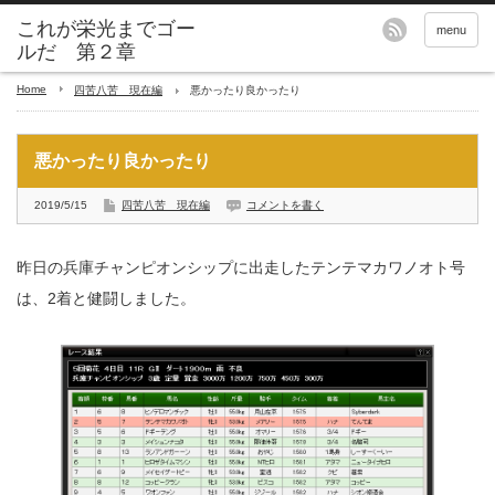
これが栄光までゴー
menu
ルだ 第２章
Home
四苦八苦 現在編
悪かったり良かったり
悪かったり良かったり
2019/5/15
四苦八苦 現在編
コメントを書く
昨日の兵庫チャンピオンシップに出走したテンテマカワノオト号
は、2着と健闘しました。