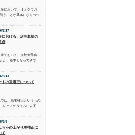
生産において、オオクワガ
飼うことが基本になりつつ
6/7/17
産における、活性血統の
意点
生産でおいて、血統大辞典、
とが、基本となってきて
6/8/13
ートの重適正について
説では、馬場補正というもの
、レースのタイムに以下
8/5/9
んちゃの上がり馬補正に
いて