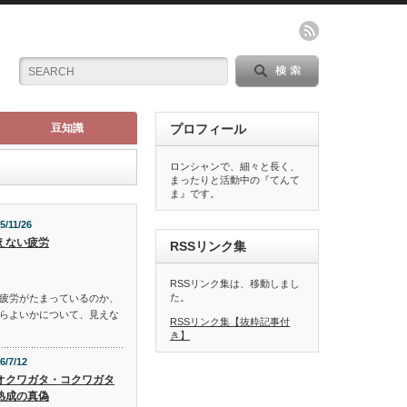
豆知識
プロフィール
ロンシャンで、細々と長く、
まったりと活動中の『てんて
ま』です。
5/11/26
えない疲労
RSSリンク集
RSSリンク集は、移動しまし
た。
疲労がたまっているのか、
らよいかについて、見えな
RSSリンク集【抜粋記事付
き】
6/7/12
オクワガタ・コクワガタ
熟成の真偽