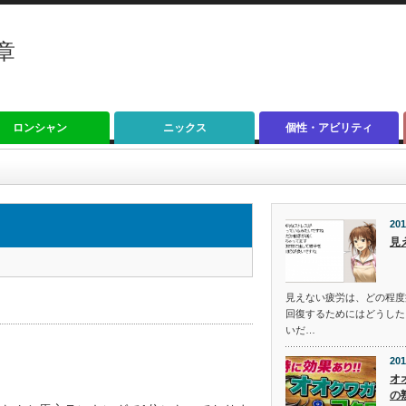
章
ロンシャン
ニックス
個性・アビリティ
201
見
見えない疲労は、どの程度
回復するためにはどうした
いだ…
201
オ
の