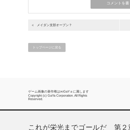
メイダン支部オープン？
トップページに戻る
ゲーム画像の著作権は㈱GaYａに属します
Copyright (c) GaYa Corporation. All Rights
Reserved.
これが栄光までゴールだ 第２