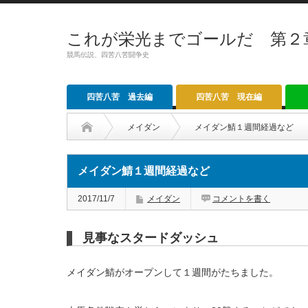
これが栄光までゴールだ 第２
競馬伝説、四苦八苦闘争史
四苦八苦 過去編
四苦八苦 現在編
メイダン
メイダン鯖１週間経過など
メイダン鯖１週間経過など
2017/11/7
メイダン
コメントを書く
見事なスタードダッシュ
メイダン鯖がオープンして１週間がたちました。