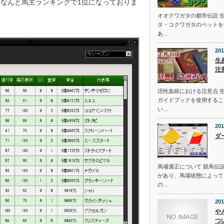
、なんと馬主ランキングで1位になっておりま
オオクワガタの都市伝説 
タ・コクワガタのペットを
あ…
201
生
注
活性血統における注意点 
ガイドブックを使用するこ
い…
201
ダ
馬場適正について 競馬伝
があり、馬場状態によって
の…
201
や
つ