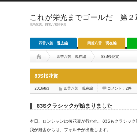
これが栄光までゴールだ 第２
競馬伝説、四苦八苦闘争史
四苦八苦 過去編
四苦八苦 現在編
四苦八苦 現在編
83S桜花賞
83S桜花賞
2016/8/3
四苦八苦 現在編
コメント：2件
83Sクラシックが始まりました
本日、ロンシャンは桜花賞が行われ、83Sもクラシッ
我が厩舎からは、フォルテが出走します。