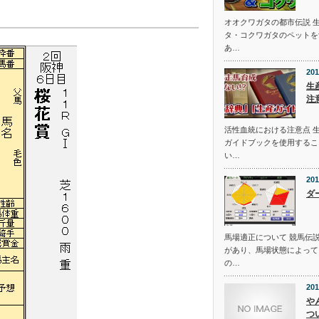
オオクワガタの都市伝説 
タ・コクワガタのペットを
あ…
201
生
注
活性血統における注意点 
ガイドブックを使用するこ
い…
201
ダ
馬場適正について 競馬伝
があり、馬場状態によって
の…
201
や
つ