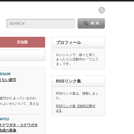
豆知識
プロフィール
ロンシャンで、細々と長く、
まったりと活動中の『てんて
ま』です。
5/11/26
えない疲労
RSSリンク集
RSSリンク集は、移動しまし
た。
疲労がたまっているのか、
らよいかについて、見えな
RSSリンク集【抜粋記事付
き】
6/7/12
オクワガタ・コクワガタ
熟成の真偽