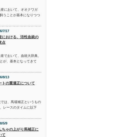
生産において、オオクワガ
飼うことが基本になりつつ
6/7/17
産における、活性血統の
意点
生産でおいて、血統大辞典、
とが、基本となってきて
6/8/13
ートの重適正について
説では、馬場補正というもの
、レースのタイムに以下
8/5/9
んちゃの上がり馬補正に
いて