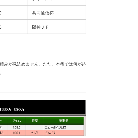
0
共同通信杯
0
阪神ＪＦ
積みが見込めません。ただ、本番では何が起
。