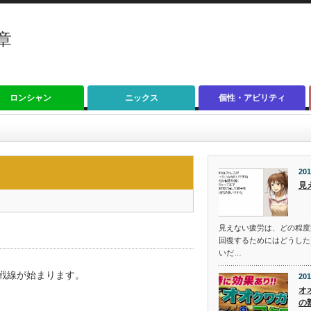
章
ロンシャン
ニックス
個性・アビリティ
201
見
見えない疲労は、どの程度
回復するためにはどうした
いだ…
ク戦線が始まります。
201
オ
の