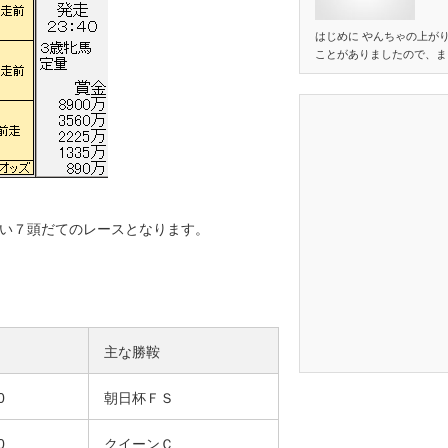
はじめに やんちゃの上が
ことがありましたので、ま
い７頭だてのレースとなります。
主な勝鞍
0
朝日杯ＦＳ
0
クイーンＣ