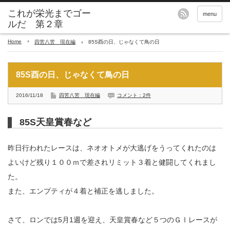
これが栄光までゴー
menu
ルだ 第２章
Home
四苦八苦 現在編
85S酉の日、じゃなくて鳥の日
85S酉の日、じゃなくて鳥の日
2016/11/18
四苦八苦 現在編
コメント：2件
85S天皇賞春など
昨日行われたレースは、ネオオトメが大逃げをうってくれたのは
よいけど残り１００ｍで差されリミット３着と健闘してくれまし
た。
また、エンプティが４着と補正を逃しました。
さて、ロンでは5月1週を迎え、天皇賞春など５つのＧⅠレースが