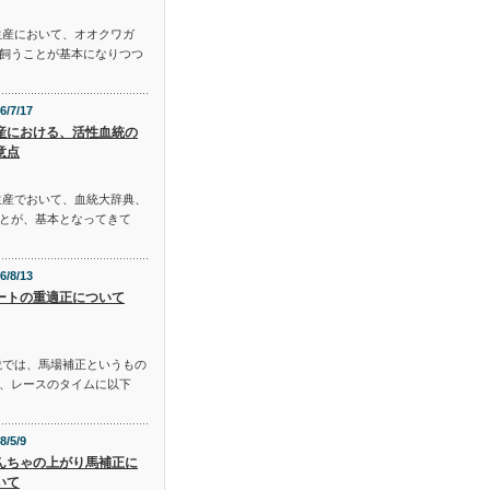
生産において、オオクワガ
飼うことが基本になりつつ
6/7/17
産における、活性血統の
意点
生産でおいて、血統大辞典、
とが、基本となってきて
6/8/13
ートの重適正について
説では、馬場補正というもの
、レースのタイムに以下
8/5/9
んちゃの上がり馬補正に
いて