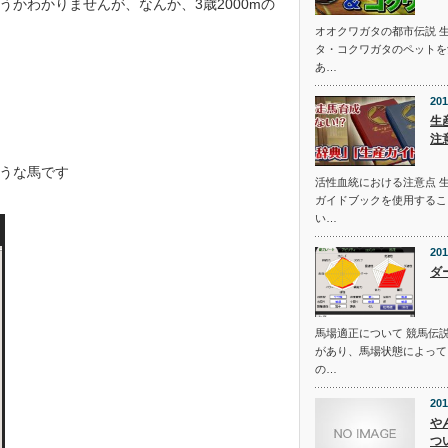
かわかりませんが、なんか、3歳2000mの
オオクワガタの都市伝説 
タ・コクワガタのペットを
あ…
201
生
注
うな馬です
活性血統における注意点 
ガイドブックを使用するこ
い…
201
ダ
馬場適正について 競馬伝
があり、馬場状態によって
の…
201
や
つ