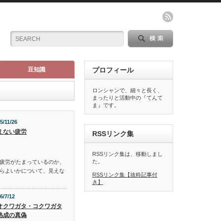
豆知識
プロフィール
ロンシャンで、細々と長く、
まったりと活動中の『てんて
ま』です。
5/11/26
えない疲労
RSSリンク集
RSSリンク集は、移動しまし
た。
疲労がたまっているのか、
らよいかについて、見えな
RSSリンク集【抜粋記事付
き】
6/7/12
オクワガタ・コクワガタ
熟成の真偽