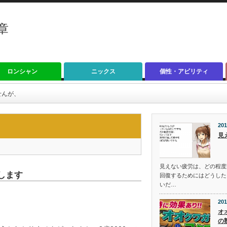
章
ロンシャン
ニックス
個性・アビリティ
せんが、
201
見
見えない疲労は、どの程度
します
回復するためにはどうした
いだ…
201
オ
の