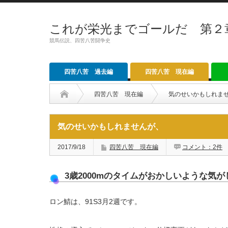
これが栄光までゴールだ 第２
競馬伝説、四苦八苦闘争史
四苦八苦 過去編
四苦八苦 現在編
四苦八苦 現在編
気のせいかもしれま
気のせいかもしれませんが、
2017/9/18
四苦八苦 現在編
コメント：2件
3歳2000mのタイムがおかしいような気が
ロン鯖は、91S3月2週です。