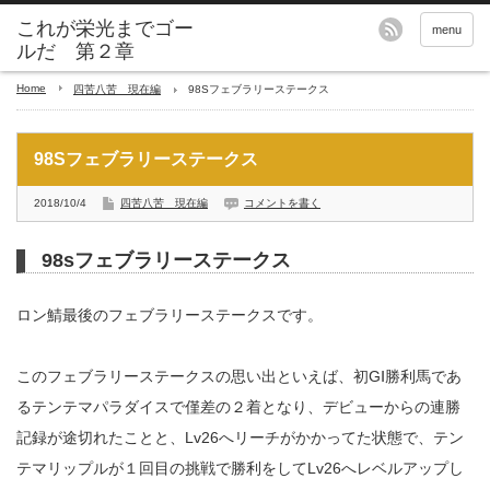
これが栄光までゴー
menu
ルだ 第２章
Home
四苦八苦 現在編
98Sフェブラリーステークス
98Sフェブラリーステークス
2018/10/4
四苦八苦 現在編
コメントを書く
98sフェブラリーステークス
ロン鯖最後のフェブラリーステークスです。
このフェブラリーステークスの思い出といえば、初GⅠ勝利馬であ
るテンテマパラダイスで僅差の２着となり、デビューからの連勝
記録が途切れたことと、Lv26へリーチがかかってた状態で、テン
テマリップルが１回目の挑戦で勝利をしてLv26へレベルアップし