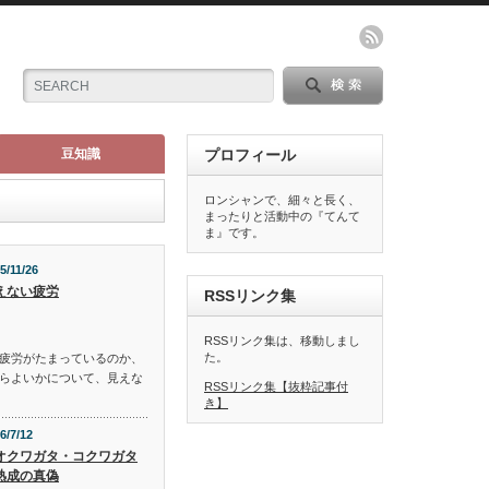
豆知識
プロフィール
ロンシャンで、細々と長く、
まったりと活動中の『てんて
ま』です。
5/11/26
えない疲労
RSSリンク集
RSSリンク集は、移動しまし
た。
疲労がたまっているのか、
らよいかについて、見えな
RSSリンク集【抜粋記事付
き】
6/7/12
オクワガタ・コクワガタ
熟成の真偽