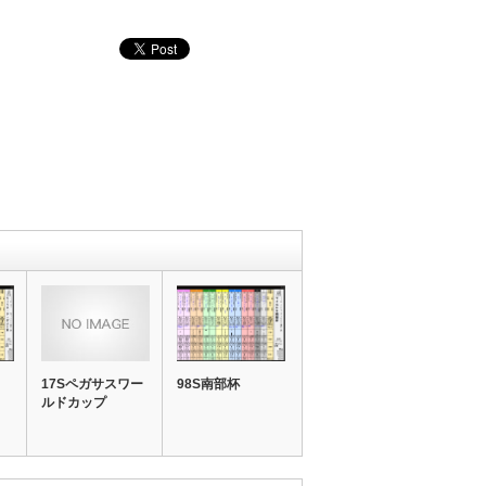
17Sペガサスワー
98S南部杯
ルドカップ