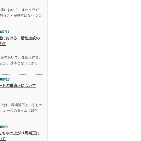
生産において、オオクワガ
飼うことが基本になりつつ
6/7/17
産における、活性血統の
意点
生産でおいて、血統大辞典、
とが、基本となってきて
6/8/13
ートの重適正について
説では、馬場補正というもの
、レースのタイムに以下
8/5/9
んちゃの上がり馬補正に
いて