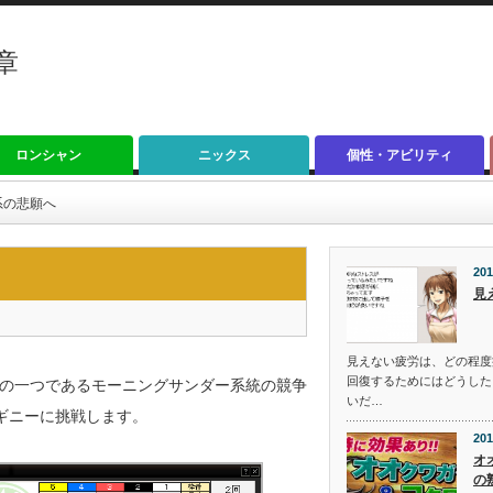
章
ロンシャン
ニックス
個性・アビリティ
系の悲願へ
201
見
見えない疲労は、どの程度
回復するためにはどうした
の一つであるモーニングサンダー系統の競争
いだ…
0ギニーに挑戦します。
201
オ
の