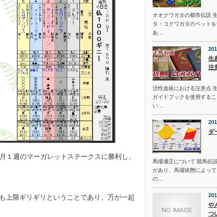
オオクワガタの都市伝説 
タ・コクワガタのペットを
あ…
201
生
注
活性血統における注意点 
ガイドブックを使用するこ
い…
201
ダ
月１週のマーガレットステークスに勝利し、
馬場適正について 競馬伝
があり、馬場状態によって
の…
201
性も上限ギリギリということであり、万が一起
や
つ