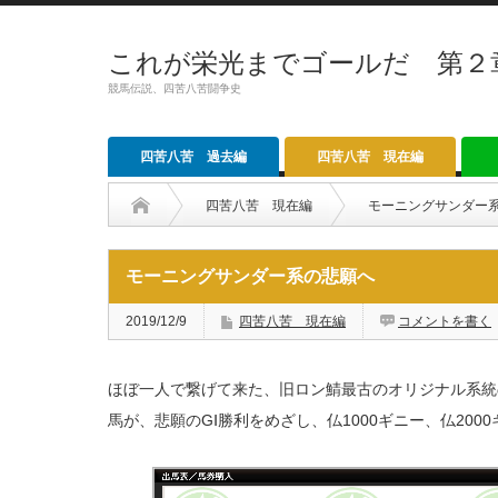
これが栄光までゴールだ 第２
競馬伝説、四苦八苦闘争史
四苦八苦 過去編
四苦八苦 現在編
四苦八苦 現在編
モーニングサンダー
モーニングサンダー系の悲願へ
2019/12/9
四苦八苦 現在編
コメントを書く
ほぼ一人で繋げて来た、旧ロン鯖最古のオリジナル系統
馬が、悲願のGⅠ勝利をめざし、仏1000ギニー、仏200