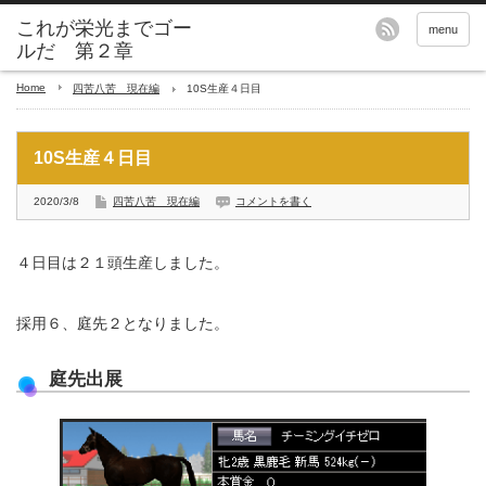
これが栄光までゴー
menu
ルだ 第２章
Home
四苦八苦 現在編
10S生産４日目
10S生産４日目
2020/3/8
四苦八苦 現在編
コメントを書く
４日目は２１頭生産しました。
採用６、庭先２となりました。
庭先出展