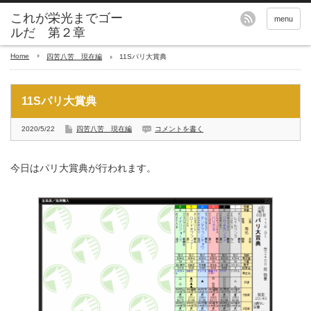
これが栄光までゴー
menu
ルだ 第２章
Home
四苦八苦 現在編
11Sパリ大賞典
11Sパリ大賞典
2020/5/22
四苦八苦 現在編
コメントを書く
今日はパリ大賞典が行われます。