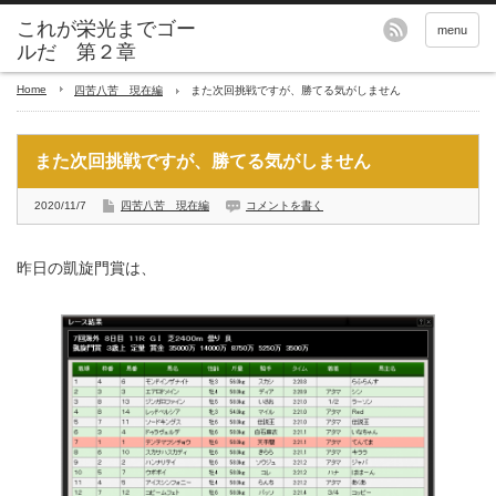
これが栄光までゴー
menu
ルだ 第２章
Home
四苦八苦 現在編
また次回挑戦ですが、勝てる気がしません
また次回挑戦ですが、勝てる気がしません
2020/11/7
四苦八苦 現在編
コメントを書く
昨日の凱旋門賞は、