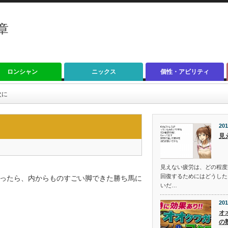
章
ロンシャン
ニックス
個性・アビリティ
次に
201
見
見えない疲労は、どの程度
回復するためにはどうした
ったら、内からものすごい脚できた勝ち馬に
いだ…
201
オ
の