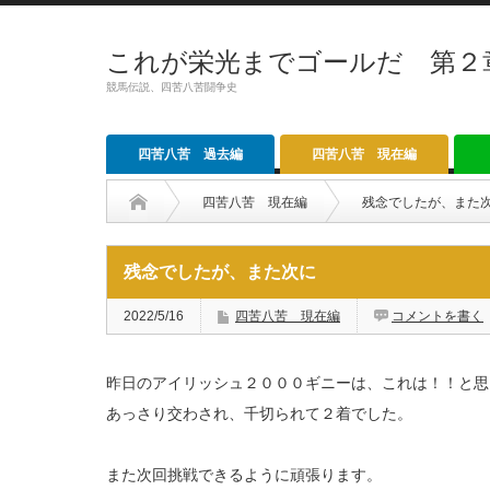
これが栄光までゴールだ 第２
競馬伝説、四苦八苦闘争史
四苦八苦 過去編
四苦八苦 現在編
四苦八苦 現在編
残念でしたが、また
残念でしたが、また次に
2022/5/16
四苦八苦 現在編
コメントを書く
昨日のアイリッシュ２０００ギニーは、これは！！と思
あっさり交わされ、千切られて２着でした。
また次回挑戦できるように頑張ります。