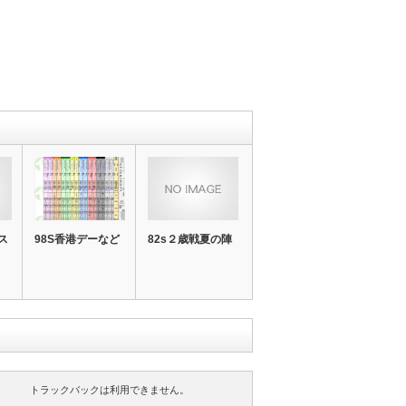
ス
98S香港デーなど
82s２歳戦夏の陣
トラックバックは利用できません。