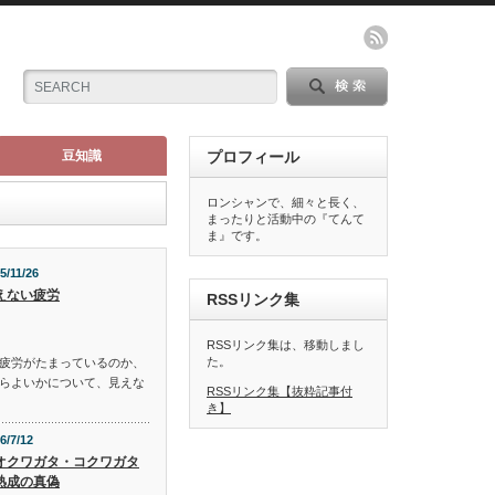
豆知識
プロフィール
ロンシャンで、細々と長く、
まったりと活動中の『てんて
ま』です。
5/11/26
えない疲労
RSSリンク集
RSSリンク集は、移動しまし
た。
疲労がたまっているのか、
らよいかについて、見えな
RSSリンク集【抜粋記事付
き】
6/7/12
オクワガタ・コクワガタ
熟成の真偽