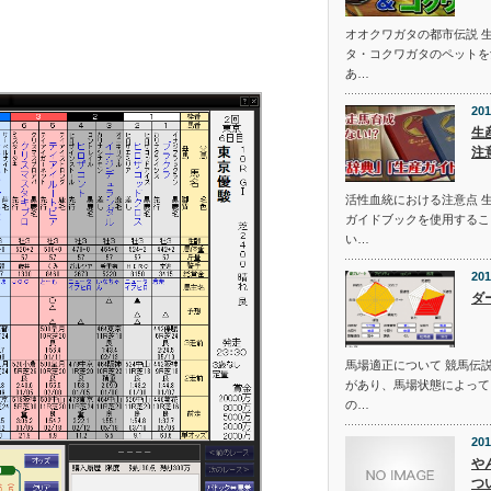
オオクワガタの都市伝説 
タ・コクワガタのペットを
あ…
201
生
注
活性血統における注意点 
ガイドブックを使用するこ
い…
201
ダ
馬場適正について 競馬伝
があり、馬場状態によって
の…
201
や
つ