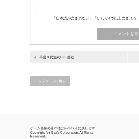
「日本語が含まれない」「URLが4つ以上含まれる
再度９代連続GⅠへ挑戦
トップページに戻る
ゲーム画像の著作権は㈱GaYａに属します
Copyright (c) GaYa Corporation. All Rights
Reserved.