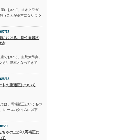
生産において、オオクワガ
飼うことが基本になりつつ
6/7/17
産における、活性血統の
意点
生産でおいて、血統大辞典、
とが、基本となってきて
6/8/13
ートの重適正について
説では、馬場補正というもの
、レースのタイムに以下
8/5/9
んちゃの上がり馬補正に
いて