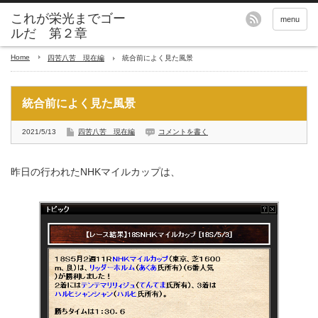
これが栄光までゴー
menu
ルだ 第２章
Home
四苦八苦 現在編
統合前によく見た風景
統合前によく見た風景
2021/5/13
四苦八苦 現在編
コメントを書く
昨日の行われたNHKマイルカップは、