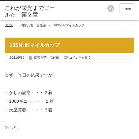
これが栄光までゴー
menu
ルだ 第２章
Home
四苦八苦 現在編
18SNHKマイルカップ
18SNHKマイルカップ
2021/5/12
四苦八苦 現在編
コメントを書く
まず、昨日の結果ですが、
・かしわ記念・・・２着
・1000ギニー・・・１着
・天皇賞春 ・・・６着
でした。