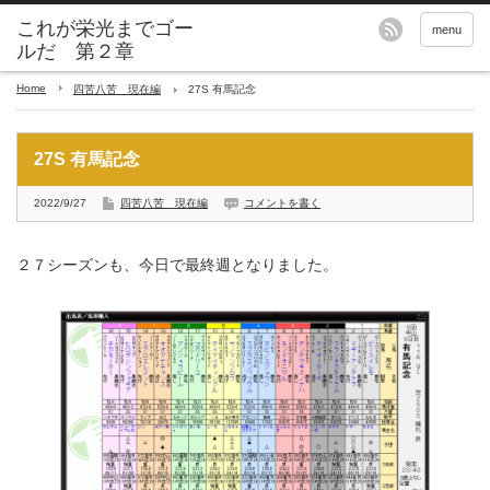
これが栄光までゴー
menu
ルだ 第２章
Home
四苦八苦 現在編
27S 有馬記念
27S 有馬記念
2022/9/27
四苦八苦 現在編
コメントを書く
２７シーズンも、今日で最終週となりました。