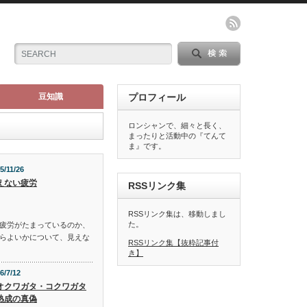
豆知識
プロフィール
ロンシャンで、細々と長く、
まったりと活動中の『てんて
ま』です。
5/11/26
えない疲労
RSSリンク集
RSSリンク集は、移動しまし
た。
疲労がたまっているのか、
らよいかについて、見えな
RSSリンク集【抜粋記事付
き】
6/7/12
オクワガタ・コクワガタ
熟成の真偽