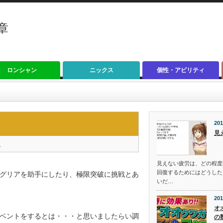
章
ロンシャン
ニックス
個性・アビリティ
201
見
く
見えない疲労は、どの程度
回復するためにはどうした
グリアを助手にしたり、極限突破に挑戦とあ
いだ…
201
オ
ベントをするとは・・・と思いましたらい調
の