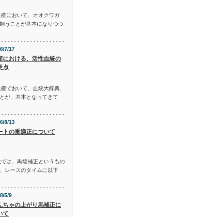
生産において、オオクワガ
飼うことが基本になりつつ
6/7/17
産における、活性血統の
意点
生産でおいて、血統大辞典、
とが、基本となってきて
6/8/13
ートの重適正について
説では、馬場補正というもの
、レースのタイムに以下
8/5/9
んちゃの上がり馬補正に
いて