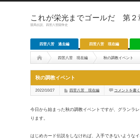
これが栄光までゴールだ 第２
競馬伝説、四苦八苦闘争史
四苦八苦 過去編
四苦八苦 現在編
四苦八苦 現在編
秋の調教イベント
秋の調教イベント
2022/10/27
四苦八苦 現在編
コメントを書
今日から始まった秋の調教イベントですが、グランラレ
ります。
はじめカード伝説をしなければ、入手できないようなイ