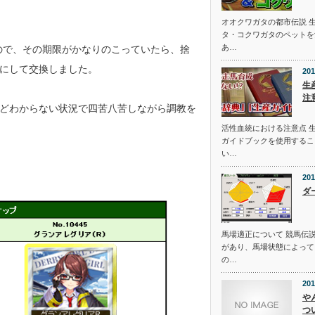
オオクワガタの都市伝説 
タ・コクワガタのペットを
あ…
ので、その期限がかなりのこっていたら、捨
にして交換しました。
201
生
注
どわからない状況で四苦八苦しながら調教を
活性血統における注意点 
ガイドブックを使用するこ
い…
201
ダ
馬場適正について 競馬伝
があり、馬場状態によって
の…
201
や
つ