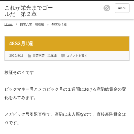
これが栄光までゴー
menu
ルだ 第２章
Home
四苦八苦 現在編
48S3月1週
48S3月1週
2025/8/11
四苦八苦 現在編
コメントを書く
検証その４です
ビックマネー号とメガビック号の１週間における産駒総賞金の変
化をみてみます。
メガビック号引退直後で、産駒は未入厩なので、直接産駒賞金は
０です。