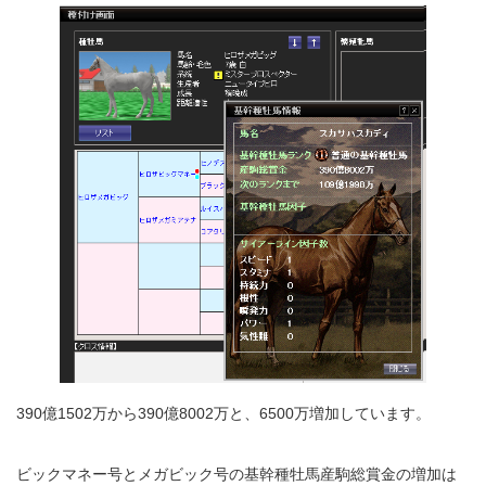
390億1502万から390億8002万と、6500万増加しています。
ビックマネー号とメガビック号の基幹種牡馬産駒総賞金の増加は