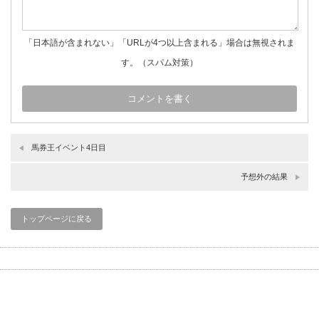
「日本語が含まれない」「URLが4つ以上含まれる」場合は無視されま
す。（スパム対策）
馬券王イベント4日目
予想外の結果
トップページに戻る