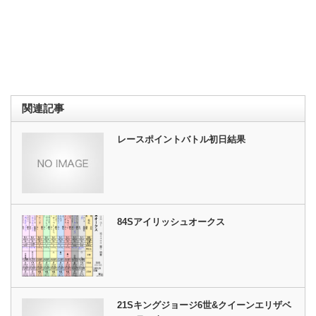
関連記事
レースポイントバトル初日結果
84Sアイリッシュオークス
21Sキングジョージ6世&クイーンエリザベ