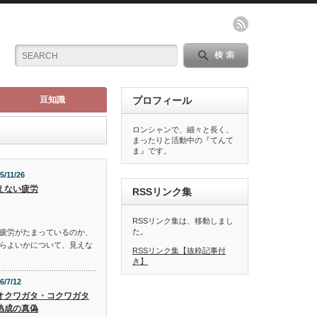
豆知識
プロフィール
ロンシャンで、細々と長く、
まったりと活動中の『てんて
ま』です。
5/11/26
えない疲労
RSSリンク集
RSSリンク集は、移動しまし
た。
疲労がたまっているのか、
らよいかについて、見えな
RSSリンク集【抜粋記事付
き】
6/7/12
オクワガタ・コクワガタ
熟成の真偽