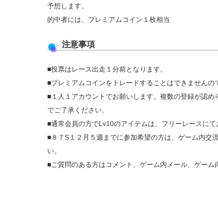
予想します。
的中者には、プレミアムコイン１枚相当
注意事項
■投票はレース出走１分前となります。
■プレミアムコインをトレードすることはできませんの
■１人１アカウントでお願いします。複数の登録が認め
でご了承ください。
■通常会員の方でLv10のアイテムは、フリーレースに
■８７S１２月５週までに参加希望の方は、ゲーム内交流
い。
■ご質問のある方はコメント、ゲーム内メール、ゲーム内