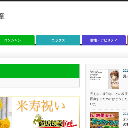
章
ロンシャン
ニックス
個性・アビリティ
201
見
見えない疲労は、どの程度
回復するためにはどうした
いだ…
201
オ
の