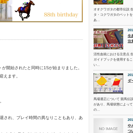
オオクワガタの都市伝説 
タ・コクワガタのペットを
あ…
201
生
注
活性血統における注意点 
ガイドブックを使用するこ
い…
ストが開始されたと同時に1Sが始まりました。
201
を迎えます。
ダ
馬場適正について 競馬伝
。
があり、馬場状態によって
の…
退され、プレイ時間の異なりこともあり、あ
201
や
つ