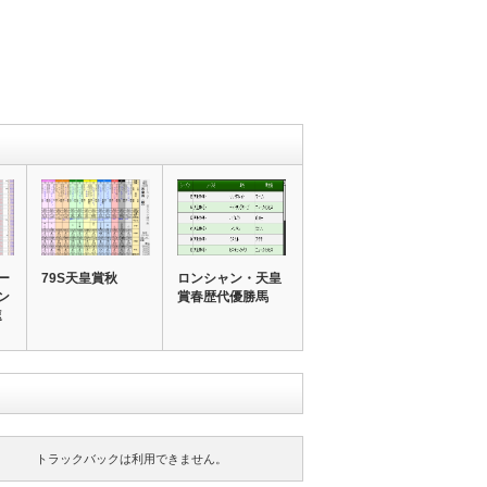
ー
79S天皇賞秋
ロンシャン・天皇
ン
賞春歴代優勝馬
速
トラックバックは利用できません。