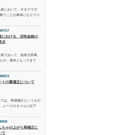
生産において、オオクワガ
飼うことが基本になりつつ
6/7/17
産における、活性血統の
意点
生産でおいて、血統大辞典、
とが、基本となってきて
6/8/13
ートの重適正について
説では、馬場補正というもの
、レースのタイムに以下
8/5/9
んちゃの上がり馬補正に
いて