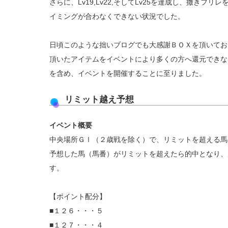
さらに、Lv19,Lv22,そしてLv25を達成し、撒き
イミングが合わなくできない状況でした。
日頃このような拙いブログでも大感謝ＢＯＸを頂いてお
頂いたアイテムをイベントにより多くの方へ還元できな
を含め、イベントを開催することに至りました。
リミット越え予想
イベント概要
中央場所ＧⅠ（２歳戦を除く）で、リミットを超える馬
予想した馬（馬番）がリミットを超えたら的中となり、
す。
【ポイント配分】
■１２６・・・５
■１２７・・・４