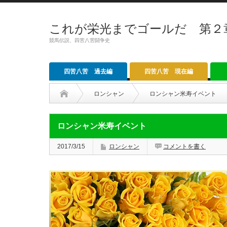
これが栄光までゴールだ 第２
競馬伝説、四苦八苦闘争史
四苦八苦 過去編
四苦八苦 現在編
ロンシャン
ロンシャン米寿イベント
ロンシャン米寿イベント
2017/3/15
ロンシャン
コメントを書く