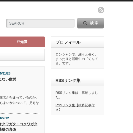
豆知識
プロフィール
ロンシャンで、細々と長く、
まったりと活動中の『てんて
ま』です。
5/11/26
えない疲労
RSSリンク集
RSSリンク集は、移動しまし
た。
疲労がたまっているのか、
らよいかについて、見えな
RSSリンク集【抜粋記事付
き】
6/7/12
オクワガタ・コクワガタ
熟成の真偽