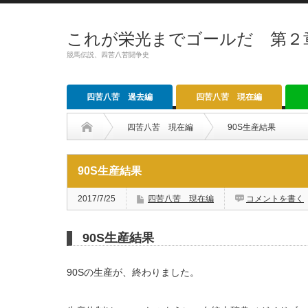
これが栄光までゴールだ 第２
競馬伝説、四苦八苦闘争史
四苦八苦 過去編
四苦八苦 現在編
四苦八苦 現在編
90S生産結果
90S生産結果
2017/7/25
四苦八苦 現在編
コメントを書く
90S生産結果
90Sの生産が、終わりました。