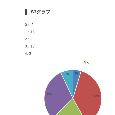
S3グラフ
0： 2
1：16
2： 9
3：13
4: 3