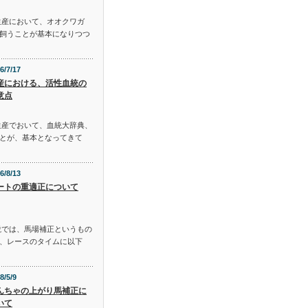
生産において、オオクワガ
飼うことが基本になりつつ
6/7/17
産における、活性血統の
意点
生産でおいて、血統大辞典、
とが、基本となってきて
6/8/13
ートの重適正について
説では、馬場補正というもの
、レースのタイムに以下
8/5/9
んちゃの上がり馬補正に
いて