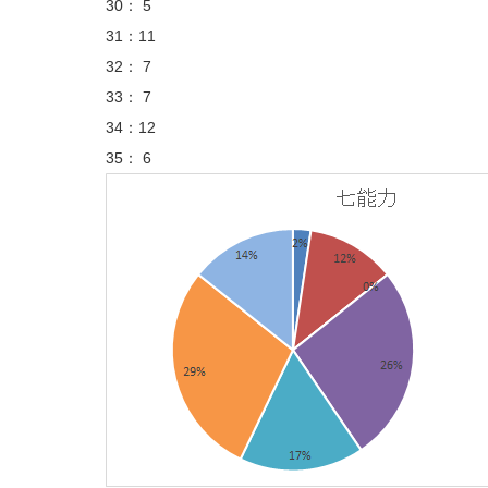
30： 5
31：11
32： 7
33： 7
34：12
35： 6