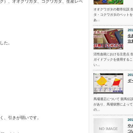
ク）、オオクワガタ、コクワガタ、生産レベ
オオクワガタの都市伝説 
タ・コクワガタのペットを
あ…
201
生
注
した。
活性血統における注意点 
ガイドブックを使用するこ
い…
201
ダ
馬場適正について 競馬伝
があり、馬場状態によって
の…
く、引きが弱いです。
201
や
つ