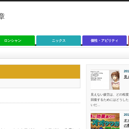
章
ロンシャン
ニックス
個性・アビリティ
201
見
見えない疲労は、どの程度
回復するためにはどうした
いだ…
201
オ
の