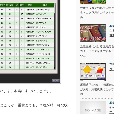
オオクワガタの都市伝説 
タ・コクワガタのペットを
あ…
201
生
注
活性血統における注意点 
ガイドブックを使用するこ
い…
201
ダ
馬場適正について 競馬伝
があり、馬場状態によって
います。本当にすごいことです。
の…
201
Ⅰどころか、重賞までも、２着が精一杯な状
や
つ