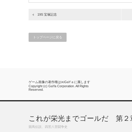
19S 宝塚記念
トップページに戻る
ゲーム画像の著作権は㈱GaYａに属します
Copyright (c) GaYa Corporation. All Rights
Reserved.
これが栄光までゴールだ 第２
競馬伝説、四苦八苦闘争史