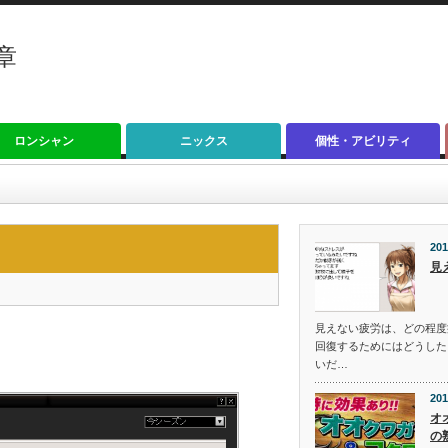
章
ロンシャン
ニックス
個性・アビリティ
201
見
見えない疲労は、どの程度
回復するためにはどうした
いだ…
201
オ
の