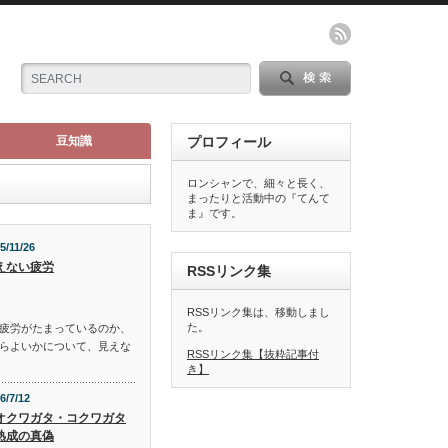
豆知識
プロフィール
ロンシャンで、細々と長く、
まったりと活動中の『てんて
ま』です。
5/11/26
えない疲労
RSSリンク集
RSSリンク集は、移動しまし
た。
疲労がたまっているのか、
らよいかについて、見えな
RSSリンク集【抜粋記事付
き】
6/7/12
オクワガタ・コクワガタ
熟成の真偽