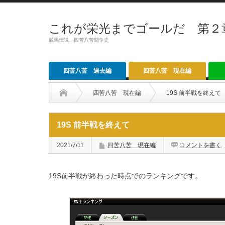
これが栄光までゴールだ 第２
競馬伝説、四苦八苦闘争史
四苦八苦 過去編
四苦八苦 現在編
四苦八苦 現在編
19S 前半戦を終えて
19S 前半戦を終えて
2021/7/11
四苦八苦 現在編
コメントを書く
19S前半戦が終わった時点でのランキングです。