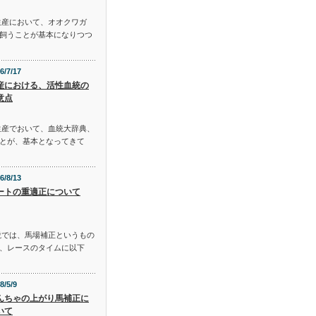
生産において、オオクワガ
飼うことが基本になりつつ
6/7/17
産における、活性血統の
意点
生産でおいて、血統大辞典、
とが、基本となってきて
6/8/13
ートの重適正について
説では、馬場補正というもの
、レースのタイムに以下
8/5/9
んちゃの上がり馬補正に
いて