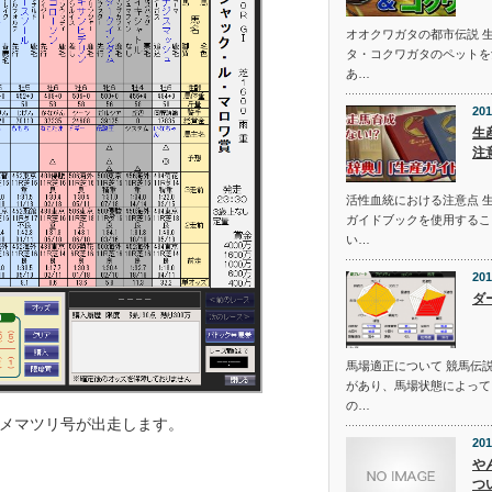
オオクワガタの都市伝説 
タ・コクワガタのペットを
あ…
201
生
注
活性血統における注意点 
ガイドブックを使用するこ
い…
201
ダ
馬場適正について 競馬伝
があり、馬場状態によって
の…
メマツリ号が出走します。
201
や
つ