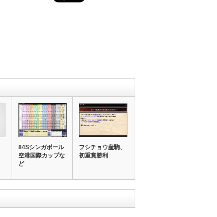
84Sシンガポール
フシチョウ産駒、
空港国際カップな
初重賞勝利
ど