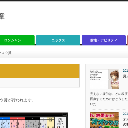
章
ロンシャン
ニックス
個性・アビリティ
マロウ賞
201
見
見えない疲労は、どの程度
回復するためにはどうした
ウ賞が行われます。
いだ…
201
オ
の