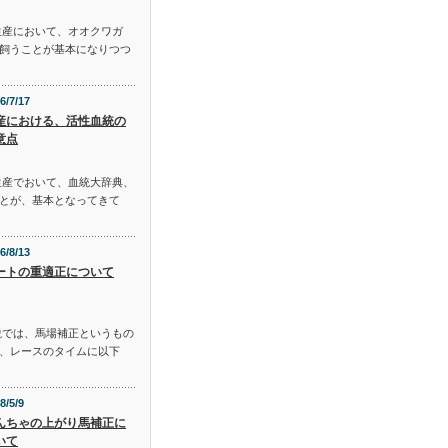
生産において、オオクワガ
飼うことが基本になりつつ
6/7/17
産における、活性血統の
意点
生産でおいて、血統大辞典、
とが、基本となってきて
6/8/13
ートの重適正について
説では、馬場補正というもの
、レースのタイムに以下
8/5/9
んちゃの上がり馬補正に
いて