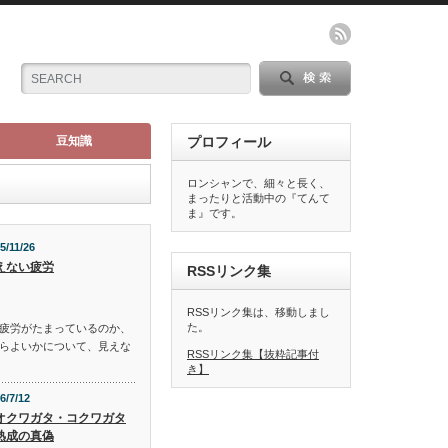
豆知識
プロフィール
ロンシャンで、細々と長く、
まったりと活動中の『てんて
ま』です。
5/11/26
えない疲労
RSSリンク集
RSSリンク集は、移動しまし
た。
疲労がたまっているのか、
らよいかについて、見えな
RSSリンク集【抜粋記事付
き】
6/7/12
オクワガタ・コクワガタ
熟成の真偽